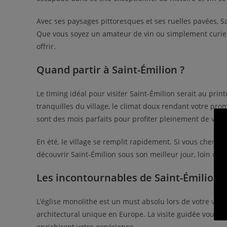
Avec ses paysages pittoresques et ses ruelles pavées, Sa
Que vous soyez un amateur de vin ou simplement curieu
offrir.
Quand partir à Saint-Émilion ?
Le timing idéal pour visiter Saint-Émilion serait au p
tranquilles du village, le climat doux rendant votre pro
sont des mois parfaits pour profiter pleinement de votre 
En été, le village se remplit rapidement. Si vous cherc
découvrir Saint-Émilion sous son meilleur jour, loin de l’
Les incontournables de Saint-Émilion
L’église monolithe est un must absolu lors de votre visite
architectural unique en Europe. La visite guidée vous f
enrichiront votre expérience.