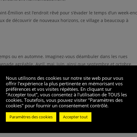
int-Émilion est l’endroit rêvé pour s’évader le temps d’un week-en
x de découvrir de nouveaux horizons, ce village a beaucoup à
rintemps ou en automne. Imaginez-vous déambuler dans les rues
menade agréable. Avril, mai, juin, ainsi que septembre et octobre
séjour sans la foule estivale.
Nous utilisons des cookies sur notre site web pour vous
offrir l'expérience la plus pertinente en mémorisant vos
hez une expérience plus intime, ces périodes vous permettront de
préférences et vos visites répétées. En cliquant sur
agitation touristique.
"Accepter tout", vous consentez à l'utilisation de TOUS les
cookies. Toutefois, vous pouvez visiter "Paramètres des
cookies" pour fournir un consentement contrôlé.
Paramètres des cookies
Accepter tout
. Cette église, taillée entièrement dans la pierre, offre un spectacl
era découvrir des secrets millénaires et des légendes captivantes q