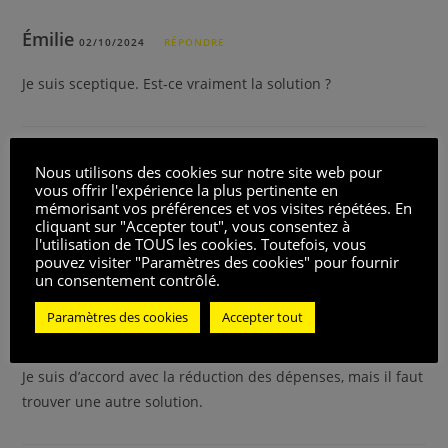
Émilie
02/10/2024
RÉPONDRE
Je suis sceptique. Est-ce vraiment la solution ?
Djamilaillusion7
Nous utilisons des cookies sur notre site web pour
02/10/2024
RÉPONDRE
vous offrir l'expérience la plus pertinente en
mémorisant vos préférences et vos visites répétées. En
La Cour des comptes a-t-elle pris en compte l’impact sur les
cliquant sur "Accepter tout", vous consentez à
agents locaux et leur famille ?
l'utilisation de TOUS les cookies. Toutefois, vous
pouvez visiter "Paramètres des cookies" pour fournir
un consentement contrôlé.
Paramètres des cookies
Accepter tout
sébastienliberté
02/10/2024
RÉPONDRE
Je suis d’accord avec la réduction des dépenses, mais il faut
trouver une autre solution.