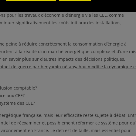
nsommateurs
ons pour les travaux d’économie d’énergie via les CEE, comme
inuer significativement les coûts initiaux des installations,
tème peine à réduire concrètement la consommation d’énergie à
 heurtent à la réalité d’un marché énergétique complexe et d’une mi
en savoir plus sur d’autres impacts des décisions politiques,
cabinet de guerre par benyamin nétanyahou modifie la dynamique 
illusion comptable?
âce aux CEE?
 système des CEE?
rgétique française, mais leur efficacité reste sujette à débat. Ent
ssentiel de réexaminer et possiblement réformer ce système pour qu’
vironnement en France. Le défi est de taille, mais essentiel pour