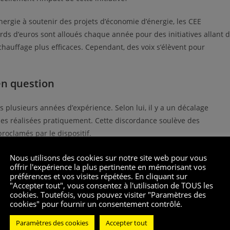
nergie à soutenir des projets d’économie d’énergie, les CEE
ards d’euros sont alloués chaque année pour des initiatives allant 
 chauffage plus efficaces. Cependant, des voix s’élèvent pour
 en question
 plusieurs années d’expérience. Selon lui, il y a un décalage
les réalisées pratiquement. Cette discordance soulève des
proclamés par le dispositif.
ns politiques et économiques qui peuvent altérer son efficacité.
Nous utilisons des cookies sur notre site web pour vous
offrir l'expérience la plus pertinente en mémorisant vos
projets moins coûteux plutôt que les plus bénéfiques pour
préférences et vos visites répétées. En cliquant sur
es pratiques représentent donc un enjeu majeur pour garantir
"Accepter tout", vous consentez à l'utilisation de TOUS les
cookies. Toutefois, vous pouvez visiter "Paramètres des
décisions sur des crises environnementales globalisées est non
cookies" pour fournir un consentement contrôlé.
age à delhi, écrasée par une canicule historique
.
Paramètres des cookies
Accepter tout