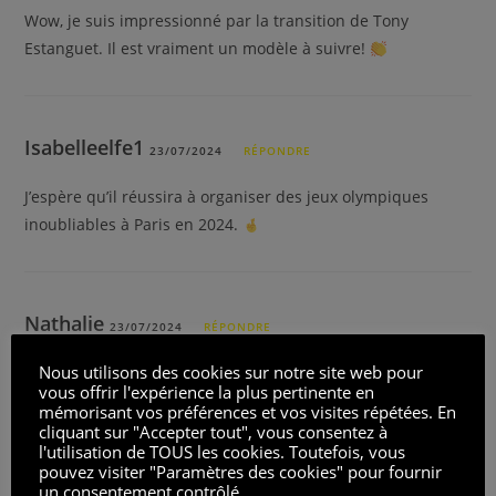
Wow, je suis impressionné par la transition de Tony
Estanguet. Il est vraiment un modèle à suivre!
Isabelleelfe1
23/07/2024
RÉPONDRE
J’espère qu’il réussira à organiser des jeux olympiques
inoubliables à Paris en 2024.
Nathalie
23/07/2024
RÉPONDRE
Nous utilisons des cookies sur notre site web pour
Est-ce que Tony Estanguet avait une expérience politique
vous offrir l'expérience la plus pertinente en
avant de prendre ce poste?
mémorisant vos préférences et vos visites répétées. En
cliquant sur "Accepter tout", vous consentez à
l'utilisation de TOUS les cookies. Toutefois, vous
pouvez visiter "Paramètres des cookies" pour fournir
un consentement contrôlé.