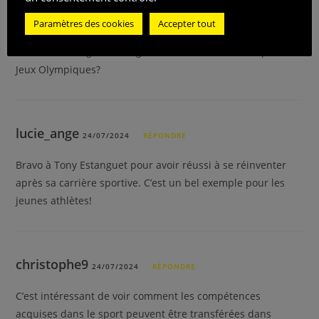
Antoinesymphonie
24/07/2024
RÉPONDRE
Paramètres des cookies
Accepter tout
Je suis sceptique, est-ce que faire du canoë vous prépare
vraiment à diriger une organisation aussi massive que les
Jeux Olympiques?
lucie_ange
24/07/2024
RÉPONDRE
Bravo à Tony Estanguet pour avoir réussi à se réinventer
après sa carrière sportive. C’est un bel exemple pour les
jeunes athlètes!
christophe9
24/07/2024
RÉPONDRE
C’est intéressant de voir comment les compétences
acquises dans le sport peuvent être transférées dans