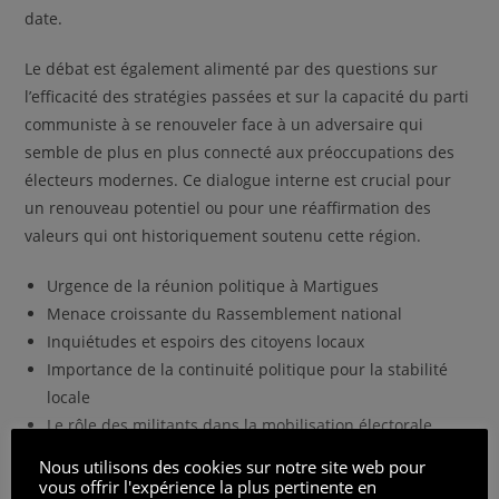
date.
Le débat est également alimenté par des questions sur
l’efficacité des stratégies passées et sur la capacité du parti
communiste à se renouveler face à un adversaire qui
semble de plus en plus connecté aux préoccupations des
électeurs modernes. Ce dialogue interne est crucial pour
un renouveau potentiel ou pour une réaffirmation des
valeurs qui ont historiquement soutenu cette région.
Urgence de la réunion politique à Martigues
Menace croissante du Rassemblement national
Inquiétudes et espoirs des citoyens locaux
Importance de la continuité politique pour la stabilité
locale
Le rôle des militants dans la mobilisation électorale
Nous utilisons des cookies sur notre site web pour
Alors que les législatives de 2024 s’approchent, les
vous offrir l'expérience la plus pertinente en
habitants de Martigues et des environs sont appelés à faire