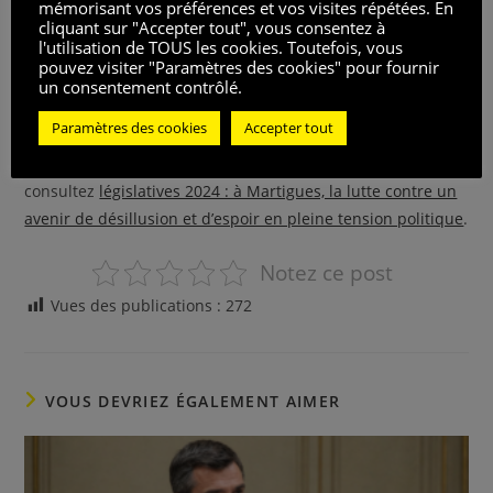
mémorisant vos préférences et vos visites répétées. En
un choix crucial. Continueront-ils sur le chemin tracé par
cliquant sur "Accepter tout", vous consentez à
l'utilisation de TOUS les cookies. Toutefois, vous
leurs prédécesseurs communistes ou embrasseront-ils une
pouvez visiter "Paramètres des cookies" pour fournir
nouvelle direction sous le bannière du Rassemblement
un consentement contrôlé.
national? Le futur de cette région vibrante, marquée par
Paramètres des cookies
Accepter tout
son riche héritage industriel et culturel, pend au fil de cette
décision. Pour en savoir plus sur l’impact de ces élections,
consultez
législatives 2024 : à Martigues, la lutte contre un
avenir de désillusion et d’espoir en pleine tension politique
.
Notez ce post
Vues des publications :
272
VOUS DEVRIEZ ÉGALEMENT AIMER