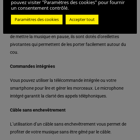
pouvez visiter "Paramètres des cookies" pour fournir
qui offre une durabilité fiable et un maintien sûr. Ils peuvent
un consentement contrôlé.
également être pliés pour faciliter l’emballage et le transport.
Paramètres des cookies
Accepter tout
Parfaits pour une utilisation DJ ou lorsque vous avez besoin
de mettre la musique en pause, ils sont dotés d’oreillettes
pivotantes qui permettent de les porter facilement autour du
cou.
Commandes intégrées
Vous pouvez utiliser la télécommande intégrée ou votre
smartphone pour lire et gérer les morceaux. Le microphone
intégré garantit la clarté des appels téléphoniques.
Câble sans enchevêtrement
L’utilisation d’un câble sans enchevêtrement vous permet de
profiter de votre musique sans être gêné par le câble.