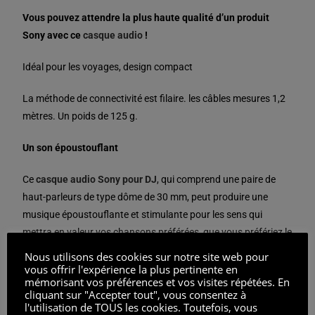
Vous pouvez attendre la plus haute qualité d’un produit
Sony avec ce
casque audio
!
Idéal pour les voyages, design compact
La méthode de connectivité est filaire. les câbles mesures 1,2
mètres. Un poids de 125 g.
Un son époustouflant
Ce
casque audio Sony pour DJ
, qui comprend une paire de
haut-parleurs de type dôme de 30 mm, peut produire une
musique époustouflante et stimulante pour les sens qui
mettra en valeur vos chansons préférées, que vous préfériez le
rock, la pop, la folk ou la house.
Nous utilisons des cookies sur notre site web pour
vous offrir l'expérience la plus pertinente en
mémorisant vos préférences et vos visites répétées. En
Durable et simple à porter
cliquant sur "Accepter tout", vous consentez à
l'utilisation de TOUS les cookies. Toutefois, vous
Ces écouteurs comprennent un bandeau entièrement réglable