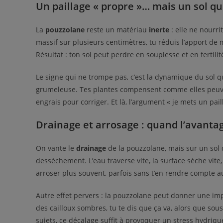
Un paillage « propre »… mais un sol qui
La
pouzzolane
reste un matériau
inerte
: elle ne nourri
massif sur plusieurs centimètres, tu réduis l’apport de m
Résultat : ton sol peut perdre en souplesse et en fertili
Le signe qui ne trompe pas, c’est la dynamique du sol q
grumeleuse. Tes plantes compensent comme elles peuven
engrais pour corriger. Et là, l’argument « je mets un pai
Drainage et arrosage : quand l’avantag
On vante le
drainage
de la pouzzolane, mais sur un sol déj
dessèchement. L’eau traverse vite, la surface sèche vite, 
arroser plus souvent, parfois sans t’en rendre compte a
Autre effet pervers : la pouzzolane peut donner une imp
des cailloux sombres, tu te dis que ça va, alors que sou
sujets, ce décalage suffit à provoquer un stress hydrique