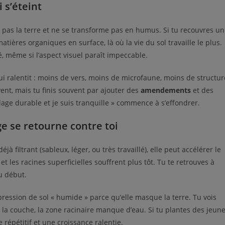
 s’éteint
t pas la terre et ne se transforme pas en humus. Si tu recouvres un
atières organiques en surface, là où la vie du sol travaille le plus.
té, même si l’aspect visuel paraît impeccable.
ui ralentit : moins de vers, moins de microfaune, moins de structur
t, mais tu finis souvent par ajouter des
amendements
et des
llage durable et je suis tranquille » commence à s’effondrer.
e se retourne contre toi
à filtrant (sableux, léger, ou très travaillé), elle peut accélérer le
et les racines superficielles souffrent plus tôt. Tu te retrouves à
u début.
ression de sol « humide » parce qu’elle masque la terre. Tu vois
s la couche, la zone racinaire manque d’eau. Si tu plantes des jeun
 répétitif et une croissance ralentie.