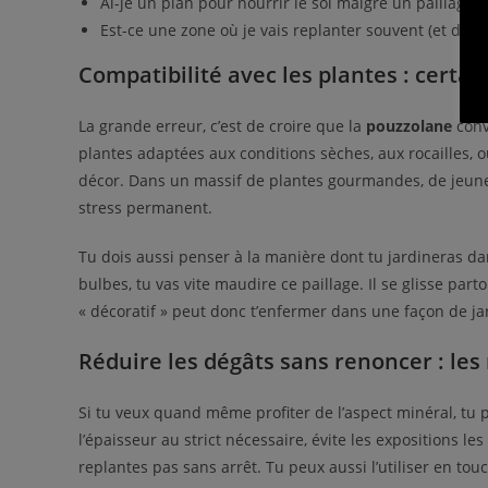
Ai-je un plan pour nourrir le sol malgré un paillage
i
Est-ce une zone où je vais replanter souvent (et don
Compatibilité avec les plantes : certai
La grande erreur, c’est de croire que la
pouzzolane
conv
plantes adaptées aux conditions sèches, aux rocailles,
décor. Dans un massif de plantes gourmandes, de jeunes
stress permanent.
Tu dois aussi penser à la manière dont tu jardineras dan
bulbes, tu vas vite maudire ce paillage. Il se glisse par
« décoratif » peut donc t’enfermer dans une façon de ja
Réduire les dégâts sans renoncer : les
Si tu veux quand même profiter de l’aspect minéral, tu 
l’épaisseur au strict nécessaire, évite les expositions l
replantes pas sans arrêt. Tu peux aussi l’utiliser en tou