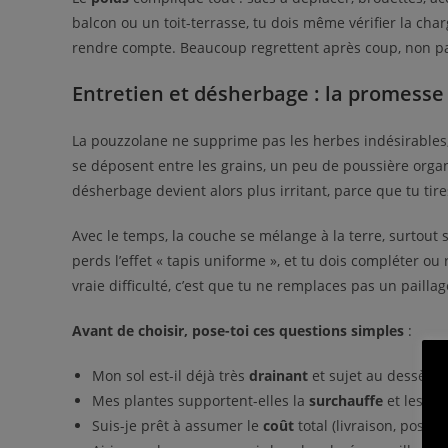
balcon ou un toit-terrasse, tu dois même vérifier la cha
rendre compte. Beaucoup regrettent après coup, non pas 
Entretien et désherbage : la promesse 
La pouzzolane ne supprime pas les herbes indésirables,
se déposent entre les grains, un peu de poussière organi
désherbage devient alors plus irritant, parce que tu tire
Avec le temps, la couche se mélange à la terre, surtout si
perds l’effet « tapis uniforme », et tu dois compléter ou
vraie difficulté, c’est que tu ne remplaces pas un paill
Avant de choisir, pose-toi ces questions simples
:
Mon sol est-il déjà très
drainant
et sujet au dessèch
Mes plantes supportent-elles la
surchauffe
et les so
Suis-je prêt à assumer le
coût
total (livraison, pose,