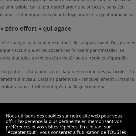
rge admissible, car tu peux surcharger une structure sans t’en
pour l’esthétique, mais pour la logistique et l’argent immobilisé.
« zéro effort » qui agace
 elle change juste la manière dont elles apparaissent. Des graines
que s’accumule, et les adventices finissent par s’installer. Le
s des plantules au milieu d’un matériau qui roule et s’éparpille.
 tu grattes, si tu plantes, ou si la pluie entraîne des particules. Tu
 remettre à niveau. Certains parlent de « renouvellement », mais la
age minéral aussi facilement qu’un paillage organique.
ement ?
Nous utilisons des cookies sur notre site web pour vous
offrir l'expérience la plus pertinente en mémorisant vos
ls pauvres ?
préférences et vos visites répétées. En cliquant sur
 compléments) ?
"Accepter tout", vous consentez à l'utilisation de TOUS les