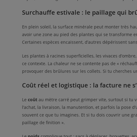
Surchauffe estivale : le paillage qui br
En plein soleil, la surface minérale peut monter très ha
avoir une zone au pied des plantes qui se transforme e
Certaines espèces encaissent, d’autres dépérissent sa
Les plantes à racines superficielles, les vivaces d’ombr
ce contexte. La chaleur ne se contente pas de « réchauffer
provoquer des brûlures sur les collets. Si tu cherches un 
Coût réel et logistique : la facture ne 
Le
coût
au mètre carré peut grimper vite, surtout si tu v
l’achat, la livraison, la manutention, et parfois la pose
souvent ce que tu imagines. Et si tu dois couvrir une g
paillage de finition ».
Le
poids
complique tout : sacs à déplacer, brouettes, acc