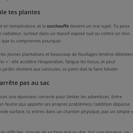
ûle tes plantes
ut en température, et la
surchauffe
devient un vrai sujet. Tu peux
n radiateur, surtout dans un massif exposé sud ou contre un mur.
ns que tu comprennes pourquoi.
e, les jeunes plantations et beaucoup de feuillages tendres détesten
 » : elle accélère l’évaporation, fatigue les tissus, et peut
jardin résilient aux canicules, ce point doit te faire hésiter.
s’arrête pas au sac
ises une épaisseur correcte pour limiter les adventices. Entre
 d’un feutre (qui apporte ses propres problèmes), l’addition dépasse
rande surface, tu entres dans un chantier physique, pas un simple «
ès difficiles, risques de se faire mal au dos. Sur une terrasse, un