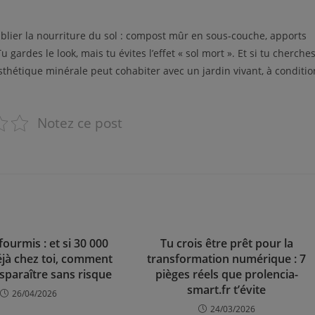
ublier la nourriture du sol : compost mûr en sous-couche, apports
gardes le look, mais tu évites l’effet « sol mort ». Et si tu cherche
e esthétique minérale peut cohabiter avec un jardin vivant, à conditio
Notez ce post
fourmis : et si 30 000
Tu crois être prêt pour la
éjà chez toi, comment
transformation numérique : 7
disparaître sans risque
pièges réels que prolencia-
smart.fr t’évite
26/04/2026
24/03/2026