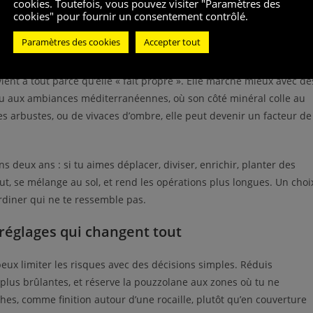
nerte
?
cookies. Toutefois, vous pouvez visiter "Paramètres des
cookies" pour fournir un consentement contrôlé.
c remuer la couche) ?
Paramètres des cookies
Accepter tout
nes vont adorer, d’autres vont te punir
ient à tout parce qu’elle « fait propre ». Elle marche mieux avec de
 ou aux ambiances méditerranéennes, où son côté minéral colle au
 arbustes, ou de vivaces d’ombre, elle peut devenir un facteur de
s deux ans : si tu aimes déplacer, diviser, enrichir, planter des
tout, se mélange au sol, et rend les opérations plus longues. Un choi
rdiner qui ne te ressemble pas.
 réglages qui changent tout
peux limiter les risques avec des décisions simples. Réduis
es plus brûlantes, et réserve la pouzzolane aux zones où tu ne
ches, comme finition autour d’une rocaille, plutôt qu’en couverture