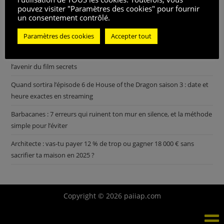
pouvez visiter "Paramètres des cookies" pour fournir
un consentement contrôlé.
Calendrier d’Opérations Spéciales Lioness Saison 3 : dates précises
Paramètres des cookies
Accepter tout
et heures de diffusion à suivre
Sekiro No Defeat : découvrez la date de sortie, le streaming et
l’avenir du film secrets
Quand sortira l’épisode 6 de House of the Dragon saison 3 : date et
heure exactes en streaming
Barbacanes : 7 erreurs qui ruinent ton mur en silence, et la méthode
simple pour l’éviter
Architecte : vas-tu payer 12 % de trop ou gagner 18 000 € sans
sacrifier ta maison en 2025 ?
Copyright © 2026 paiiap.com