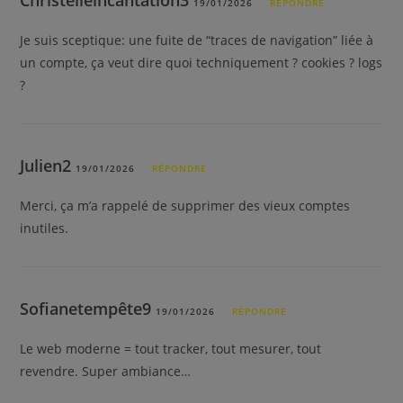
Christelleincantation3
19/01/2026
RÉPONDRE
Je suis sceptique: une fuite de “traces de navigation” liée à
un compte, ça veut dire quoi techniquement ? cookies ? logs
?
Julien2
19/01/2026
RÉPONDRE
Merci, ça m’a rappelé de supprimer des vieux comptes
inutiles.
Sofianetempête9
19/01/2026
RÉPONDRE
Le web moderne = tout tracker, tout mesurer, tout
revendre. Super ambiance…