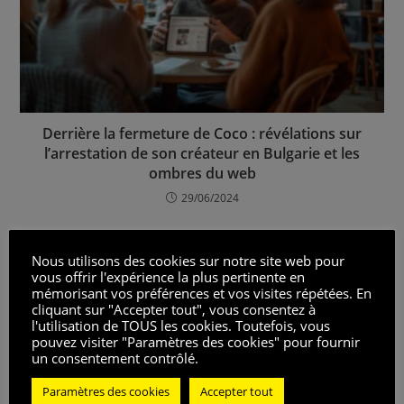
Derrière la fermeture de Coco : révélations sur
l’arrestation de son créateur en Bulgarie et les
ombres du web
29/06/2024
Nous utilisons des cookies sur notre site web pour
CET ARTICLE A 30 COMMENTAIRES
vous offrir l'expérience la plus pertinente en
mémorisant vos préférences et vos visites répétées. En
cliquant sur "Accepter tout", vous consentez à
Alain
19/01/2026
RÉPONDRE
l'utilisation de TOUS les cookies. Toutefois, vous
pouvez visiter "Paramètres des cookies" pour fournir
un consentement contrôlé.
Ça fait froid dans le dos… on peut savoir si c’est confirmé ou
juste une rumeur ?
Paramètres des cookies
Accepter tout