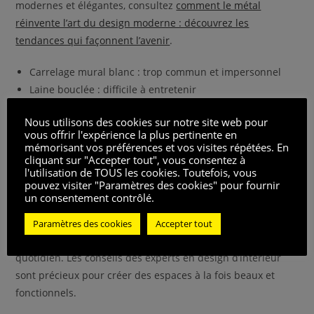
modernes et élégantes, consultez
comment le métal
réinvente l’art du design moderne : découvrez les
tendances qui façonnent l’avenir
.
Carrelage mural blanc : trop commun et impersonnel
Laine bouclée : difficile à entretenir
Portes de ferme : encombrantes et passées de mode
Nous utilisons des cookies sur notre site web pour
Néons muraux : trop distrayants
vous offrir l'expérience la plus pertinente en
Comptoirs en granit : démodés et clichés
mémorisant vos préférences et vos visites répétées. En
cliquant sur "Accepter tout", vous consentez à
En résumé, il est crucial d’aborder la décoration de votre
l'utilisation de TOUS les cookies. Toutefois, vous
pouvez visiter "Paramètres des cookies" pour fournir
maison avec une vision à long terme. Évitez les tendances
un consentement contrôlé.
éphémères et les matériaux peu pratiques, et optez pour
des choix qui non seulement résisteront à l’épreuve du
Paramètres des cookies
Accepter tout
temps, mais amélioreront également votre qualité de vie au
quotidien. Les conseils des experts en design d’intérieur
sont précieux pour créer des espaces à la fois beaux et
fonctionnels.