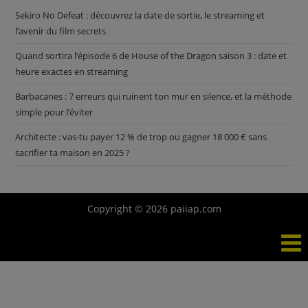
Sekiro No Defeat : découvrez la date de sortie, le streaming et
l’avenir du film secrets
Quand sortira l’épisode 6 de House of the Dragon saison 3 : date et
heure exactes en streaming
Barbacanes : 7 erreurs qui ruinent ton mur en silence, et la méthode
simple pour l’éviter
Architecte : vas-tu payer 12 % de trop ou gagner 18 000 € sans
sacrifier ta maison en 2025 ?
Copyright © 2026 paiiap.com