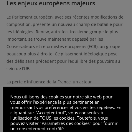
Les enjeux européens majeurs
Le Parlement européen, avec ses récentes modifications de
composition, présente un nouveau champ de bataille pour
les idéologies. Renew, autrefois troisième groupe le plus
important, se trouve maintenant dépassé par les
Conservateurs et réformistes européens (ECR), un groupe
beaucoup plus à droite. Ce glissement idéologique pose
des défis sans précédent pour l’équilibre des pouvoirs au
sein de l’UE.
La perte d’influence de la France, un acteur
traditionnellement dominant sur la scène européenne,
Nous utilisons des cookies sur notre site web pour
pourrait redéfinir les politiques futures. Cela inclut les
vous offrir l'expérience la plus pertinente en
stratégies économiques, les relations extérieures, et les
mémorisant vos préférences et vos visites répétées. En
politiques environnementales et sociales de l’Union. La
cliquant sur "Accepter tout", vous consentez à
l'utilisation de TOUS les cookies. Toutefois, vous
place de la France au Conseil européen, où elle se trouve
pouvez visiter "Paramètres des cookies" pour fournir
désormais en minorité, est également symptomatique de
un consentement contrôlé.