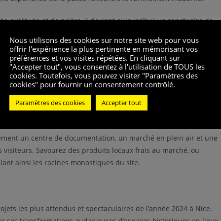
u de quiétude et de prière, il devient aujourd’hui un sanctuaire de
ar Louis-Antoine Grégo, un architecte renommé pour sa capacité à
Nous utilisons des cookies sur notre site web pour vous
 éléments contemporains.
offrir l'expérience la plus pertinente en mémorisant vos
préférences et vos visites répétées. En cliquant sur
"Accepter tout", vous consentez à l'utilisation de TOUS les
cookies. Toutefois, vous pouvez visiter "Paramètres des
cookies" pour fournir un consentement contrôlé.
ur; c’est une destination en soi. Avec quatre-vingt-huit chambres,
Paramètres des cookies
Accepter tout
e des thermes, chaque détail a été pensé pour offrir confort et
où autrefois se tenait un jardin de méditation?
lement un centre de documentation, un marché en plein air et une
s visiteurs. Savourez des produits locaux frais au marché, ou
lant ainsi les racines monastiques du site.
jets les plus attendus et spectaculaires de l’année 2024 à Nice.
ur ses transformations audacieuses d’espaces historiques en lieux