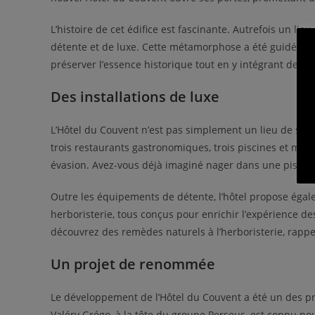
L’histoire de cet édifice est fascinante. Autrefois un lie
détente et de luxe. Cette métamorphose a été guidée p
préserver l’essence historique tout en y intégrant des
Des installations de luxe
L’Hôtel du Couvent n’est pas simplement un lieu de séjo
trois restaurants gastronomiques, trois piscines et mêm
évasion. Avez-vous déjà imaginé nager dans une piscine 
Outre les équipements de détente, l’hôtel propose éga
herboristerie, tous conçus pour enrichir l’expérience de
découvrez des remèdes naturels à l’herboristerie, rappe
Un projet de renommée
Le développement de l’Hôtel du Couvent a été un des pro
Valéry Grégo, à la tête du groupe Perseus, est connu po