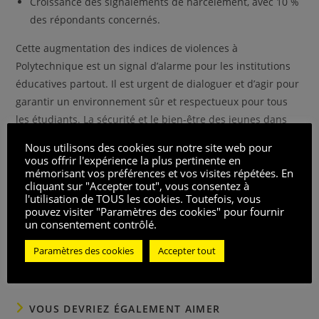
Croissance des signalements de harcèlement, avec 10 %
des répondants concernés.
Cette augmentation des indices de violences à
Polytechnique est un signal d’alarme pour les institutions
éducatives partout. Il est urgent de dialoguer et d’agir pour
garantir un environnement sûr et respectueux pour tous
les étudiants. La sécurité et le bien-être des jeunes dans
les milieux académiques doivent être une priorité absolue
Nous utilisons des cookies sur notre site web pour
pour préserver non seulement leur avenir académique
vous offrir l'expérience la plus pertinente en
mémorisant vos préférences et vos visites répétées. En
mais également leur bien-être personnel et professionnel à
cliquant sur "Accepter tout", vous consentez à
long terme.
l'utilisation de TOUS les cookies. Toutefois, vous
pouvez visiter "Paramètres des cookies" pour fournir
Notez ce post
un consentement contrôlé.
Vues des publications :
227
Paramètres des cookies
Accepter tout
VOUS DEVRIEZ ÉGALEMENT AIMER