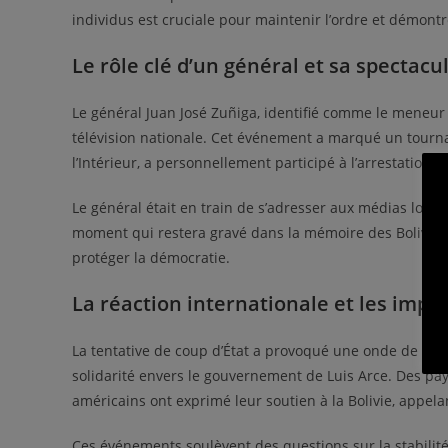
individus est cruciale pour maintenir l’ordre et démontrer
Le rôle clé d’un général et sa spectacu
Le général Juan José Zuñiga, identifié comme le meneur 
télévision nationale. Cet événement a marqué un tournant
l’Intérieur, a personnellement participé à l’arrestation, s
Le général était en train de s’adresser aux médias lorsq
moment qui restera gravé dans la mémoire des Bolivi
protéger la démocratie.
La réaction internationale et les impli
La tentative de coup d’État a provoqué une onde de choc
solidarité envers le gouvernement de Luis Arce. Des pay
américains ont exprimé leur soutien à la Bolivie, appelan
Ces événements soulèvent des questions sur la stabilité f