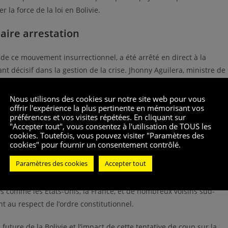
 la force de la loi en Bolivie.
laire arrestation
de ce mouvement insurrectionnel, a été arrêté en direct à la
 décisif dans la gestion de la crise. Jhonny Aguilera, ministre de
oulignant la gravité de la situation.
Nous utilisons des cookies sur notre site web pour vous
u’il a été interrompu et emmené par les forces de l’ordre, un
offrir l'expérience la plus pertinente en mémorisant vos
préférences et vos visites répétées. En cliquant sur
ens comme un exemple de l’engagement de leur gouvernement à
"Accepter tout", vous consentez à l'utilisation de TOUS les
cookies. Toutefois, vous pouvez visiter "Paramètres des
cookies" pour fournir un consentement contrôlé.
cations futures
Paramètres des cookies
Accepter tout
 à travers l’Amérique du Sud et au-delà, attirant des réactions de
s comme les États-Unis, la France, et de nombreux voisins sud-
t au respect de l’ordre constitutionnel.
uture de la Bolivie et l’impact de cette tentative de coup sur la