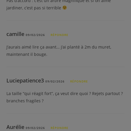
Pas d’accord : c’est un arbre magnifique et si on aime
jardiner, c’est pas si terrible
camille
09/02/2026
RÉPONDRE
J’aurais aimé lire ça avant… j’ai planté à 2m du muret,
maintenant il bouge.
Luciepatience3
09/02/2026
RÉPONDRE
La taille “qui réagit fort”, ça veut dire quoi ? Rejets partout ?
branches fragiles ?
Aurélie
09/02/2026
RÉPONDRE