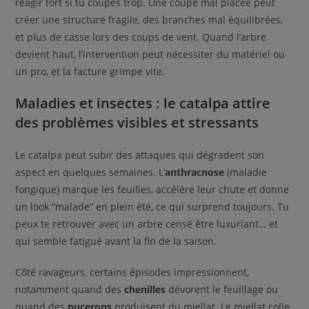
réagir fort si tu coupes trop. Une coupe mal placée peut
créer une structure fragile, des branches mal équilibrées,
et plus de casse lors des coups de vent. Quand l’arbre
devient haut, l’intervention peut nécessiter du matériel ou
un pro, et la facture grimpe vite.
Maladies et insectes : le catalpa attire
des problèmes visibles et stressants
Le catalpa peut subir des attaques qui dégradent son
aspect en quelques semaines. L’
anthracnose
(maladie
fongique) marque les feuilles, accélère leur chute et donne
un look “malade” en plein été, ce qui surprend toujours. Tu
peux te retrouver avec un arbre censé être luxuriant… et
qui semble fatigué avant la fin de la saison.
Côté ravageurs, certains épisodes impressionnent,
notamment quand des
chenilles
dévorent le feuillage ou
quand des
pucerons
produisent du miellat. Le miellat colle,