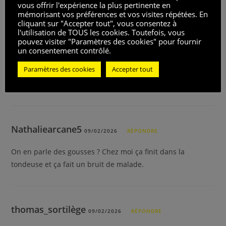
vous offrir l'expérience la plus pertinente en
mémorisant vos préférences et vos visites répétées. En
cliquant sur "Accepter tout", vous consentez à
CET ARTICLE A 25 COMMENTAIRES
l'utilisation de TOUS les cookies. Toutefois, vous
pouvez visiter "Paramètres des cookies" pour fournir
laurechevalier
un consentement contrôlé.
09/02/2026
RÉPONDRE
Paramètres des cookies
Accepter tout
Merci pour l’article, j’étais à deux doigts d’en planter un
près de la terrasse… je vais réfléchir
Nathaliearcane5
09/02/2026
RÉPONDRE
On en parle des gousses ? Chez moi ça finit dans la
tondeuse et ça fait un bruit de malade.
thomas_sortilège
09/02/2026
RÉPONDRE