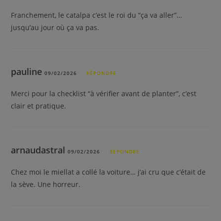
Franchement, le catalpa c’est le roi du “ça va aller”…
jusqu’au jour où ça va pas.
pauline
09/02/2026
RÉPONDRE
Merci pour la checklist “à vérifier avant de planter”, c’est
clair et pratique.
arnaudastral
09/02/2026
RÉPONDRE
Chez moi le miellat a collé la voiture… j’ai cru que c’était de
la sève. Une horreur.