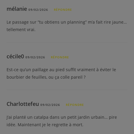
mélanie
09/02/2026
RÉPONDRE
Le passage sur “tu obtiens un planning” m’a fait rire jaune…
tellement vrai.
cécile0
09/02/2026
RÉPONDRE
Est-ce qu’un paillage au pied suffit vraiment à éviter le
bourbier de feuilles, ou ça colle pareil ?
Charlottefeu
09/02/2026
RÉPONDRE
J’ai planté un catalpa dans un petit jardin urbain… pire
idée. Maintenant je le regrette à mort.