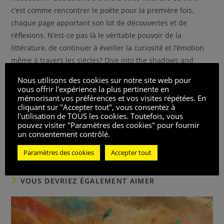
c’est comme rencontrer le poète pour la première fois,
chaque page apportant son lot de découvertes et de
réflexions. N’est-ce pas là le véritable pouvoir de la
littérature, de continuer à éveiller la curiosité et l’émotion
même à travers les siècles? Dive into the shadows and
beauty of Baudelaire’s work and you may find more than
Nous utilisons des cookies sur notre site web pour
just poetry—you may find a mirror reflecting the
vous offrir l'expérience la plus pertinente en
mémorisant vos préférences et vos visites répétées. En
complexities of the human soul.
cliquant sur "Accepter tout", vous consentez à
l'utilisation de TOUS les cookies. Toutefois, vous
Notez ce post
pouvez visiter "Paramètres des cookies" pour fournir
un consentement contrôlé.
Vues des publications :
243
Paramètres des cookies
Accepter tout
VOUS DEVRIEZ ÉGALEMENT AIMER