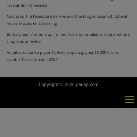
l’avenir du film secrets
Quand sortira l’épisode 6 de House of the Dragon saison 3 : date et
heure exactes en streaming
Barbacanes : 7 erreurs qui ruinent ton mur en silence, et la méthode
simple pour l’éviter
Architecte : vas-tu payer 12 % de trop ou gagner 18 000 € sans
sacrifier ta maison en 2025 ?
Copyright © 2026 paiiap.com