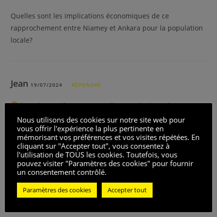
Quelles sont les implications économiques de ce
rapprochement entre Niamey et Ankara pour la population
locale?
Jean
19/07/2024
RÉPONDRE
Je reste sceptique… ne serait-ce pas juste un jeu
politique?
Nous utilisons des cookies sur notre site web pour
vous offrir l'expérience la plus pertinente en
mémorisant vos préférences et vos visites répétées. En
cliquant sur "Accepter tout", vous consentez à
l'utilisation de TOUS les cookies. Toutefois, vous
Julien
pouvez visiter "Paramètres des cookies" pour fournir
19/07/2024
RÉPONDRE
un consentement contrôlé.
Merci pour cet éclairage, on entend peu parler de ces
Paramètres des cookies
Accepter tout
sujets dans les médias traditionnels.