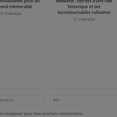
 inoubliables pour un
weekend : secrets d’une ville
-end mémorable
historique et ses
incontournables culinaires
21/06/2024
21/06/2024
 le navigateur pour mon prochain commentaire.