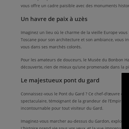
vous offre un cadre paisible avec des monuments hist
Un havre de paix à uzès
Imaginez un lieu où le charme de la vieille Europe vou
Toscane pour son architecture et son ambiance, vous inv
vous dans ses marchés colorés.
Pour les amateurs de douceurs, le Musée du Bonbon Har
découverte, rien de mieux qu’une promenade dans la pit
Le majestueux pont du gard
Connaissez-vous le Pont du Gard ? Ce chef-d’œuvre de 
spectaculaire, témoignant de la grandeur de l’Empire r
incontournable pour tout visiteur du Gard.
Imaginez-vous marcher au-dessus du Gardon, explorant l
L’histoire prend vie sous vos yeux, et la vue imprenable 