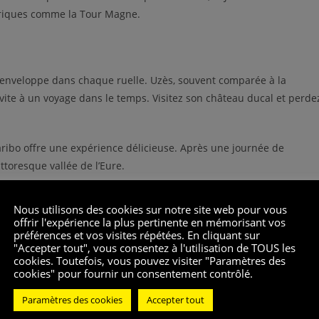
oriques comme la Tour Magne.
s enveloppe dans chaque ruelle. Uzès, souvent comparée à la
ite à un voyage dans le temps. Visitez son château ducal et perde
ibo offre une expérience délicieuse. Après une journée de
toresque vallée de l’Eure.
Nous utilisons des cookies sur notre site web pour vous
offrir l'expérience la plus pertinente en mémorisant vos
l’ingénierie romaine n’est pas seulement un pont, mais un aqueduc
préférences et vos visites répétées. En cliquant sur
"Accepter tout", vous consentez à l'utilisation de TOUS les
omain. Classé au patrimoine mondial de l’UNESCO, il est un
cookies. Toutefois, vous pouvez visiter "Paramètres des
cookies" pour fournir un consentement contrôlé.
es anciennes canalisations romaines lors d’une visite guidée.
Paramètres des cookies
Accepter tout
sur les gorges est à couper le souffle.