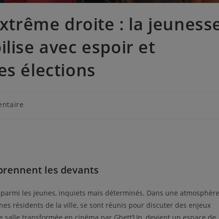
extrême droite : la jeuness
lise avec espoir et
es élections
ntaire
prennent les devants
e parmi les jeunes, inquiets mais déterminés. Dans une atmosphèr
nes résidents de la ville, se sont réunis pour discuter des enjeux
une salle transformée en cinéma par Ghett’Up, devient un espace de