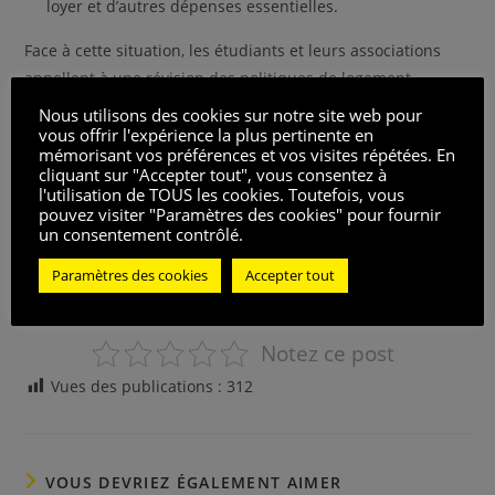
loyer et d’autres dépenses essentielles.
Face à cette situation, les étudiants et leurs associations
appellent à une révision des politiques de logement
étudiant, insistants sur la nécessité d’un soutien accru et
Nous utilisons des cookies sur notre site web pour
d’une réflexion plus profonde sur les moyens de soutenir
vous offrir l'expérience la plus pertinente en
mémorisant vos préférences et vos visites répétées. En
efficacement la population étudiante. Alors que le débat
cliquant sur "Accepter tout", vous consentez à
continue, la question demeure : quel avenir pour les
l'utilisation de TOUS les cookies. Toutefois, vous
pouvez visiter "Paramètres des cookies" pour fournir
étudiants face à la hausse constante des coûts de la vie ?
un consentement contrôlé.
Seul le temps dira si les mesures prises seront suffisantes
pour alléger le fardeau des étudiants ou si elles ne feront
Paramètres des cookies
Accepter tout
qu’accentuer leur précarité.
Notez ce post
Vues des publications :
312
VOUS DEVRIEZ ÉGALEMENT AIMER