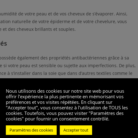
umidité de votre peau et de vos cheveux de s’évaporer. Ainsi,
tation naturelle de votre épiderme et de votre chevelure, vous
et des cheveux brillants et souples.
vés
e possède également des propriétés antibactériennes grâce à sa
 si votre peau est sensible ou sujette aux imperfections. De plus,
nce à s’installer dans la soie que dans d’autres textiles comme le
Nous utilisons des cookies sur notre site web pour vous
 effet sur le bien-être mental. Le contact doux et luxueux de la so
offrir l'expérience la plus pertinente en mémorisant vos
préférences et vos visites répétées. En cliquant sur
nsi une meilleure qualité de sommeil. Qui aurait cru qu’une simple
"Accepter tout", vous consentez à l'utilisation de TOUS les
cookies. Toutefois, vous pouvez visiter "Paramètres des
cookies" pour fournir un consentement contrôlé.
Paramètres des cookies
Accepter tout