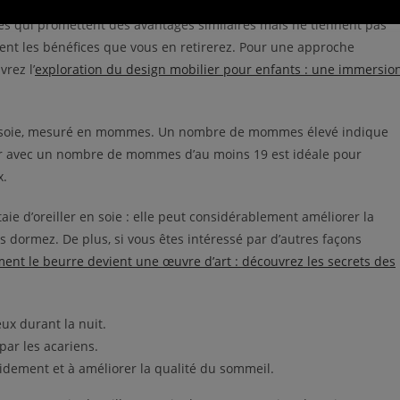
en soie, assurez-vous qu’elle soit faite de soie de mûrier 100% pure
es qui promettent des avantages similaires mais ne tiennent pas
ment les bénéfices que vous en retirerez. Pour une approche
rez l’
exploration du design mobilier pour enfants : une immersio
 la soie, mesuré en mommes. Un nombre de mommes élevé indique
ller avec un nombre de mommes d’au moins 19 est idéale pour
x.
ie d’oreiller en soie : elle peut considérablement améliorer la
 dormez. De plus, si vous êtes intéressé par d’autres façons
nt le beurre devient une œuvre d’art : découvrez les secrets des
ux durant la nuit.
par les acariens.
idement et à améliorer la qualité du sommeil.