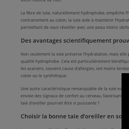
La fibre de soie, naturellement hydrophobe, empêche l’h
contrairement au coton, la soie aide à maintenir l’hydra
permettant de vous réveiller avec une peau moins sèche 
Des avantages scientifiquement prou
Non seulement la soie préserve l’hydratation, mais ell
qualité hydrophobe. Cela est particulièrement bénéfique
les acariens, souvent cause d’allergies, ont moins tenda
coton ou le synthétique.
Une autre caractéristique remarquable de la soie est son
envoie des signaux de confort au cerveau, favorisant ai
taie d’oreiller pourrait être si puissante ?
Choisir la bonne taie d’oreiller en soie