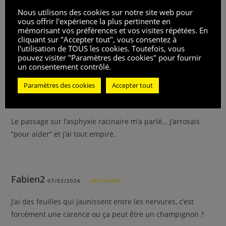
Nous utilisons des cookies sur notre site web pour
Thomasvampire9
vous offrir l'expérience la plus pertinente en
07/02/2026
RÉPONDRE
mémorisant vos préférences et vos visites répétées. En
cliquant sur "Accepter tout", vous consentez à
Est-ce que la bouillie bordelaise peut être utilisée sur un
l'utilisation de TOUS les cookies. Toutefois, vous
laurier rose en pot sans le cramer ?
pouvez visiter "Paramètres des cookies" pour fournir
un consentement contrôlé.
Paramètres des cookies
Accepter tout
djamila
07/02/2026
RÉPONDRE
Le passage sur l’asphyxie racinaire m’a parlé… j’arrosais
“pour aider” et j’ai tout empiré.
Fabien2
07/02/2026
RÉPONDRE
J’ai des feuilles qui jaunissent entre les nervures, c’est
forcément une carence ou ça peut être un champignon ?