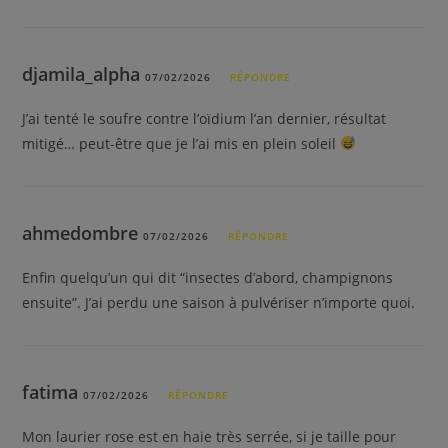
djamila_alpha
07/02/2026
RÉPONDRE
J’ai tenté le soufre contre l’oïdium l’an dernier, résultat
mitigé… peut-être que je l’ai mis en plein soleil
ahmedombre
07/02/2026
RÉPONDRE
Enfin quelqu’un qui dit “insectes d’abord, champignons
ensuite”. J’ai perdu une saison à pulvériser n’importe quoi.
fatima
07/02/2026
RÉPONDRE
Mon laurier rose est en haie très serrée, si je taille pour