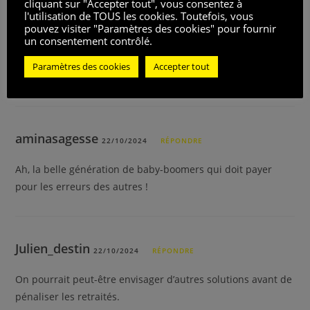
cliquant sur "Accepter tout", vous consentez à
l'utilisation de TOUS les cookies. Toutefois, vous
valérie
pouvez visiter "Paramètres des cookies" pour fournir
22/10/2024
RÉPONDRE
un consentement contrôlé.
Je me demande si le gouvernement serait prêt à faire de
Paramètres des cookies
Accepter tout
même pour les grandes entreprises…
aminasagesse
22/10/2024
RÉPONDRE
Ah, la belle génération de baby-boomers qui doit payer
pour les erreurs des autres !
Julien_destin
22/10/2024
RÉPONDRE
On pourrait peut-être envisager d’autres solutions avant de
pénaliser les retraités.