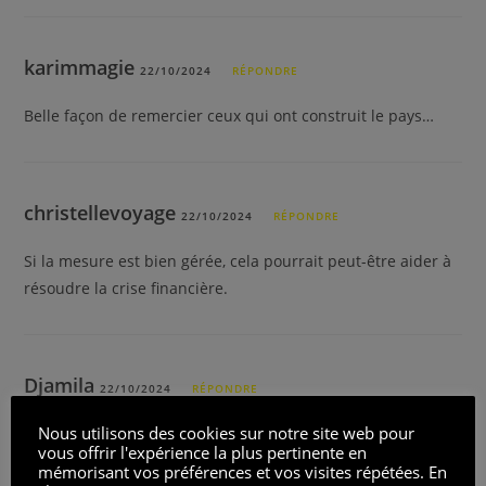
karimmagie
22/10/2024
RÉPONDRE
Belle façon de remercier ceux qui ont construit le pays…
christellevoyage
22/10/2024
RÉPONDRE
Si la mesure est bien gérée, cela pourrait peut-être aider à
résoudre la crise financière.
Djamila
22/10/2024
RÉPONDRE
Nous utilisons des cookies sur notre site web pour
Et pourquoi pas geler les salaires des politiciens ?
vous offrir l'expérience la plus pertinente en
mémorisant vos préférences et vos visites répétées. En