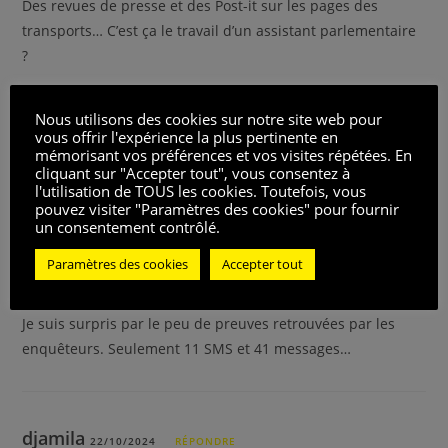
Des revues de presse et des Post-it sur les pages des
transports… C’est ça le travail d’un assistant parlementaire
?
Nous utilisons des cookies sur notre site web pour
vous offrir l'expérience la plus pertinente en
samia8
22/10/2024
RÉPONDRE
mémorisant vos préférences et vos visites répétées. En
cliquant sur "Accepter tout", vous consentez à
Est-ce que cette histoire est vraie? C’est incroyable!
l'utilisation de TOUS les cookies. Toutefois, vous
pouvez visiter "Paramètres des cookies" pour fournir
un consentement contrôlé.
Paramètres des cookies
Accepter tout
paulinearc-en-ciel0
22/10/2024
RÉPONDRE
Je suis surpris par le peu de preuves retrouvées par les
enquêteurs. Seulement 11 SMS et 41 messages…
djamila
22/10/2024
RÉPONDRE