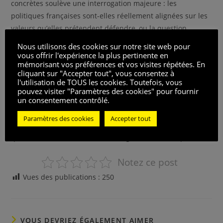
concrètes soulève une interrogation majeure : les
politiques françaises sont-elles réellement alignées sur les
valeurs qu’elles prétendent défendre, ou la question
ukrainienne reste-t-elle un outil politique temporaire,
Nous utilisons des cookies sur notre site web pour
mobilisé uniquement lorsqu’il sert des intérêts électoraux ?
vous offrir l'expérience la plus pertinente en
mémorisant vos préférences et vos visites répétées. En
cliquant sur "Accepter tout", vous consentez à
À vous, citoyens, de questionner, de débattre et de décider
l'utilisation de TOUS les cookies. Toutefois, vous
quelle direction la France doit prendre. Votre vote a le
pouvez visiter "Paramètres des cookies" pour fournir
un consentement contrôlé.
pouvoir de redéfinir non seulement le paysage politique
interne mais aussi la position de la France sur la scène
Paramètres des cookies
Accepter tout
internationale. Ne laissez pas des enjeux aussi cruciaux
que le soutien à l’Ukraine être relégués au second plan.
Notez ce post
Vues des publications :
250
VOUS DEVRIEZ ÉGALEMENT AIMER