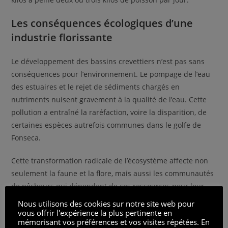
Les conséquences écologiques d’une
industrie florissante
Le développement des bassins crevettiers n’est pas sans
conséquences pour l’environnement. Le pompage de l’eau
des estuaires et le rejet de sédiments chargés en
nutriments nuisent gravement à la qualité de l’eau. Cette
pollution a entraîné la raréfaction, voire la disparition, de
certaines espèces autrefois communes dans le golfe de
Fonseca.
Cette transformation radicale de l’écosystème affecte non
seulement la faune et la flore, mais aussi les communautés
de pêcheurs qui dépendent de ces ressources pour leur
survie. Les pratiques de l’industrie crevettière sont donc en
Nous utilisons des cookies sur notre site web pour
contradiction directe avec les principes de développement
vous offrir l'expérience la plus pertinente en
mémorisant vos préférences et vos visites répétées. En
durable et de conservation de la biodiversité.