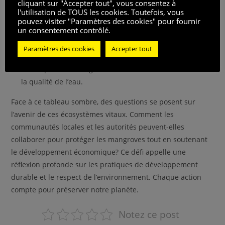
cliquant sur "Accepter tout", vous consentez à
l'utilisation de TOUS les cookies. Toutefois, vous
Étendue des mangroves détruites pour l’élevage de
pouvez visiter "Paramètres des cookies" pour fournir
un consentement contrôlé.
crevettes.
Impact sur les populations locales et leur mode de vie
Paramètres des cookies
Accepter tout
traditionnel.
Conséquences à long terme sur la biodiversité marine et
la qualité de l’eau.
Face à ce tableau sombre, des questions se posent sur
l’avenir de ces écosystèmes vitaux. Comment les
communautés locales et les autorités peuvent-elles
collaborer pour protéger les mangroves tout en soutenant
le développement économique? Ce défi appelle une
réflexion profonde sur les pratiques de développement
durable et le respect de l’environnement. Chaque action
compte pour préserver notre planète.
Notez ce post