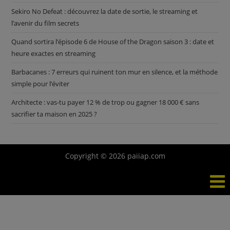
Sekiro No Defeat : découvrez la date de sortie, le streaming et
l’avenir du film secrets
Quand sortira l’épisode 6 de House of the Dragon saison 3 : date et
heure exactes en streaming
Barbacanes : 7 erreurs qui ruinent ton mur en silence, et la méthode
simple pour l’éviter
Architecte : vas-tu payer 12 % de trop ou gagner 18 000 € sans
sacrifier ta maison en 2025 ?
Copyright © 2026 paiiap.com