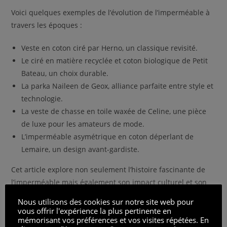
Voici quelques exemples de l’évolution de l’imperméable à
travers les époques :
Veste en coton ciré par Herno, un classique revisité.
Le ciré en matière recyclée et coton biologique de Petit
Bateau, un choix durable.
La parka Naileen de Geox, alliance parfaite entre style et
technologie.
La veste de chasse en toile waxée de Celine, une pièce
de luxe pour les amateurs de mode.
L’imperméable asymétrique en coton déperlant de
Lemaire, un design avant-gardiste.
Cet article explore non seulement l’histoire fascinante de
l’imperméable mais également son impact culturel et son
évolution continue dans le monde de la mode. Un vêtement
Nous utilisons des cookies sur notre site web pour
qui a su traverser les époques tout en restant une pièce
vous offrir l'expérience la plus pertinente en
mémorisant vos préférences et vos visites répétées. En
maîtresse de notre garde-robe. Qu’il pleuve ou qu’il vente,