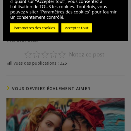
cliquant sur "Accepter tout", vous consentez à
l’imperméable reste notre allié incontournable pour
l'utilisation de TOUS les cookies. Toutefois, vous
affronter le monde extérieur avec style. De manière
pouvez visiter "Paramètres des cookies" pour fournir
un consentement contrôlé.
similaire, d’autres tendances de mode connaissent des
évolutions significatives, comme illustré par
les talons hauts
Paramètres des cookies
Accepter tout
délaissés : une révolution sur les podiums et dans les rues
pour 2024-2025
.
Notez ce post
Vues des publications :
325
VOUS DEVRIEZ ÉGALEMENT AIMER