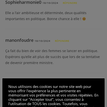
Sophieharmonie0
18/10/2024
RÉPONDRE
Elle a l’air ambitieuse et déterminée, deux qualités
importantes en politique. Bonne chance à elle !
manonfoudre
18/10/2024
RÉPONDRE
Ça fait du bien de voir des femmes se lancer en politique.
Espérons qu’elle ait plus de succès que lors de sa tentative
de devenir première ministre.
jean-pierreelfe
18/10/2024
RÉPONDRE
Nous utilisons des cookies sur notre site web pour
vous offrir l'expérience la plus pertinente en
Pas convaincu par son parcours. Elle a quitté Paris sans
mémorisant vos préférences et vos visites répétées. En
cliquant sur "Accepter tout", vous consentez à
organiser un pot de départ, ça en dit long sur ses relations
l'utilisation de TOUS les cookies. Toutefois, vous
là-bas.