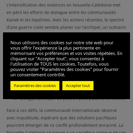
L’intensification des violences en Nouvelle-Calédonie met
en péril les efforts de dialogue entre les communautés
Kanak et les loyalistes. Avec les actions récentes, le spectre
d’une guerre civile semble planer sur l’archipel, un scénario
que beaucoup espéraient éviter.
Nous utilisons des cookies sur notre site web pour
vous offrir l'expérience la plus pertinente en
Le Conseil des chefs coutumiers kanak a émis des critiques
mémorisant vos préférences et vos visites répétées. En
sévères, pointant du doigt les inégalités dans le traitement
cliquant sur "Accepter tout", vous consentez à
des différentes factions, ce qui pourrait entraver tout
l'utilisation de TOUS les cookies. Toutefois, vous
pouvez visiter "Paramètres des cookies" pour fournir
espoir de réconciliation dans un avenir proche.
un consentement contrôlé.
Investigations judiciaires conduites sous haute tension.
Paramètres des cookies
Accepter tout
Des familles déchirées par les incarcérations lointaines.
Un dialogue politique de plus en plus polarisé et violent.
Face à ces défis, la communauté internationale observe
avec inquiétude, espérant que des solutions pacifiques
pourront émerger de ce conflit profondément enraciné. La
Nouvelle-Calédonie se trouve à un carrefour critique de son