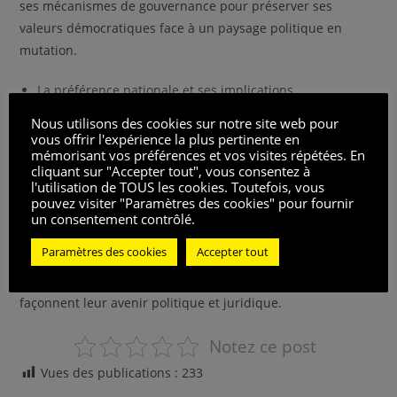
ses mécanismes de gouvernance pour préserver ses
valeurs démocratiques face à un paysage politique en
mutation.
La préférence nationale et ses implications
constitutionnelles
Nous utilisons des cookies sur notre site web pour
Les risques d’isolement de la France au sein de l’UE
vous offrir l'expérience la plus pertinente en
mémorisant vos préférences et vos visites répétées. En
La nécessité de maintenir un équilibre entre les
cliquant sur "Accepter tout", vous consentez à
pouvoirs pour protéger la démocratie
l'utilisation de TOUS les cookies. Toutefois, vous
pouvez visiter "Paramètres des cookies" pour fournir
Le débat autour des interactions entre les sphères
un consentement contrôlé.
judiciaire et politique en France est plus que jamais
Paramètres des cookies
Accepter tout
d’actualité. Les citoyens sont invités à suivre de près ces
développements pour mieux comprendre les enjeux qui
façonnent leur avenir politique et juridique.
Notez ce post
Vues des publications :
233