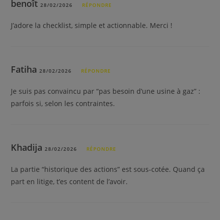
benoît
28/02/2026
RÉPONDRE
J’adore la checklist, simple et actionnable. Merci !
Fatiha
28/02/2026
RÉPONDRE
Je suis pas convaincu par “pas besoin d’une usine à gaz” :
parfois si, selon les contraintes.
Khadija
28/02/2026
RÉPONDRE
La partie “historique des actions” est sous-cotée. Quand ça
part en litige, t’es content de l’avoir.