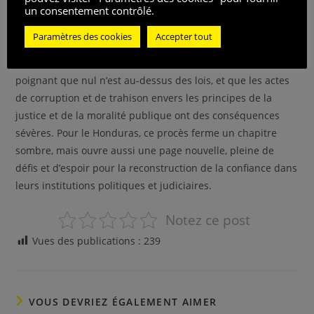
un consentement contrôlé.
Une amende de 8 millions de dollars en plus de la peine
de prison.
Paramètres des cookies
Accepter tout
La condamnation de Juan Orlando Hernandez est un rappel
poignant que nul n’est au-dessus des lois, et que les actes
de corruption et de trahison envers les principes de la
justice et de la moralité publique ont des conséquences
sévères. Pour le Honduras, ce procès ferme un chapitre
sombre, mais ouvre aussi une page nouvelle, pleine de
défis et d’espoir pour la reconstruction de la confiance dans
leurs institutions politiques et judiciaires.
Notez ce post
Vues des publications :
239
VOUS DEVRIEZ ÉGALEMENT AIMER