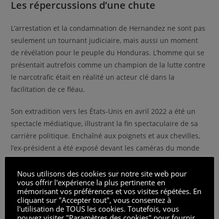
Les répercussions d’une chute
L’arrestation et la condamnation de Hernandez ne sont pas
seulement un tournant judiciaire, mais aussi un moment
de révélation pour le peuple du Honduras. L’homme qui se
présentait autrefois comme un champion de la lutte contre
le narcotrafic était en réalité un acteur clé dans la
facilitation de ce fléau.
Son extradition vers les États-Unis en avril 2022 a été un
spectacle médiatique, illustrant la fin spectaculaire de sa
carrière politique. Enchaîné aux poignets et aux chevilles,
l’ex-président a été exposé devant les caméras du monde
entier, un symbole fort de sa déchéance.
Nous utilisons des cookies sur notre site web pour
vous offrir l'expérience la plus pertinente en
Une condamnation qui soulève des questions sur
mémorisant vos préférences et vos visites répétées. En
l’intégrité des leaders mondiaux.
cliquant sur "Accepter tout", vous consentez à
Des tonnes de cocaïne expédiées aux États-Unis avec la
l'utilisation de TOUS les cookies. Toutefois, vous
pouvez visiter "Paramètres des cookies" pour fournir
complicité au plus haut niveau.