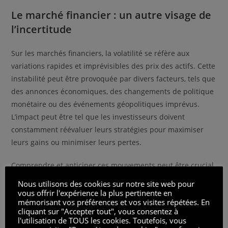
Le marché financier : un autre visage de
l’incertitude
Sur les marchés financiers, la volatilité se réfère aux
variations rapides et imprévisibles des prix des actifs. Cette
instabilité peut être provoquée par divers facteurs, tels que
des annonces économiques, des changements de politique
monétaire ou des événements géopolitiques imprévus.
L’impact peut être tel que les investisseurs doivent
constamment réévaluer leurs stratégies pour maximiser
leurs gains ou minimiser leurs pertes.
Comprendre et anticiper ces mouvements peut être crucial
pour les acteurs du marché. Cela nécessite une veille
Nous utilisons des cookies sur notre site web pour
constante et une capacité à interpréter correctement les
vous offrir l'expérience la plus pertinente en
mémorisant vos préférences et vos visites répétées. En
informations qui peuvent influencer les marchés de
cliquant sur "Accepter tout", vous consentez à
manière significative.
l'utilisation de TOUS les cookies. Toutefois, vous