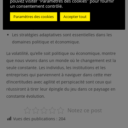
pouvez visiter "Paramètres des cookies" pour fournir
un consentement contrôlé.
La volatilité électorale montre que les électeurs sont
moins fidèles aux partis.
Paramètres des cookies
Accepter tout
Les marchés financiers peuvent changer rapidement,
influencés par des facteurs internes et externes.
Les stratégies adaptatives sont essentielles dans les
domaines politique et économique.
La volatilité, qu’elle soit politique ou économique, montre
que nous vivons dans un monde où le changement est la
seule constante. Les individus, les institutions et les
entreprises qui parviennent à naviguer dans cette mer
d’incertitudes avec agilité et perspicacité sont ceux qui
réussiront à tirer leur épingle du jeu dans ce paysage en
constante évolution.
Notez ce post
Vues des publications :
204