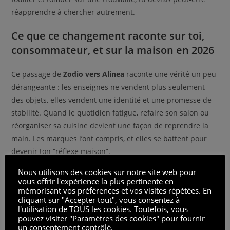
réapprendre à chercher autrement.
Ce que ce changement raconte sur toi,
consommateur, et sur la maison en 2026
Ce passage de
Zodio vers Alinea
raconte une vérité un peu
dérangeante : les enseignes ne vendent plus seulement
des objets, elles vendent une identité et une promesse de
stabilité. Quand le quotidien fatigue, refaire son salon ou
réorganiser sa cuisine devient une façon de reprendre la
main. Les marques l’ont compris, et elles se battent pour
devenir ton “réflexe maison”.
Nous utilisons des cookies sur notre site web pour
La surprise, c’est que ce changement peut te faire du bien
vous offrir l'expérience la plus pertinente en
si tu te sens bloqué : plus d’inspiration, plus de cohérence,
mémorisant vos préférences et vos visites répétées. En
cliquant sur "Accepter tout", vous consentez à
plus de solutions prêtes. Mais il peut aussi t’agacer si tu
l'utilisation de TOUS les cookies. Toutefois, vous
aimais l’esprit Zodio pur, plus spontané, plus centré sur la
pouvez visiter "Paramètres des cookies" pour fournir
création et les petites trouvailles. La vraie question reste
un consentement contrôlé.