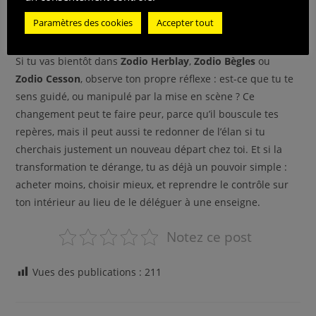
directe : tu veux un magasin qui t’aide à imaginer, ou un
Paramètres des cookies
Accepter tout
magasin qui te pousse à acheter une pièce entière ?
Si tu vas bientôt dans
Zodio Herblay
,
Zodio Bègles
ou
Zodio Cesson
, observe ton propre réflexe : est-ce que tu te
sens guidé, ou manipulé par la mise en scène ? Ce
changement peut te faire peur, parce qu’il bouscule tes
repères, mais il peut aussi te redonner de l’élan si tu
cherchais justement un nouveau départ chez toi. Et si la
transformation te dérange, tu as déjà un pouvoir simple :
acheter moins, choisir mieux, et reprendre le contrôle sur
ton intérieur au lieu de le déléguer à une enseigne.
Notez ce post
Vues des publications :
211