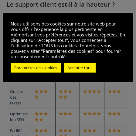
Le support client est-il à la hauteur ?
Le
service client de Wisewand
est réactif et propose une
Nous utilisons des cookies sur notre site web pour
assistance par chat et e-mail pour aider les utilisateurs.
vous offrir l'expérience la plus pertinente en
mémorisant vos préférences et vos visites répétées. En
Wisewand vs ChatGPT, Jasper, Copy AI :
cliquant sur "Accepter tout", vous consentez à
l'utilisation de TOUS les cookies. Toutefois, vous
Comparatif
pouvez visiter "Paramètres des cookies" pour fournir
un consentement contrôlé.
Paramètres des cookies
Accepter tout
Fonction
Jasper
Copy
nalités
Wisewan
ChatGPT
AI
d
Qualité
des
textes
Optimisat
ion SEO
Facilité