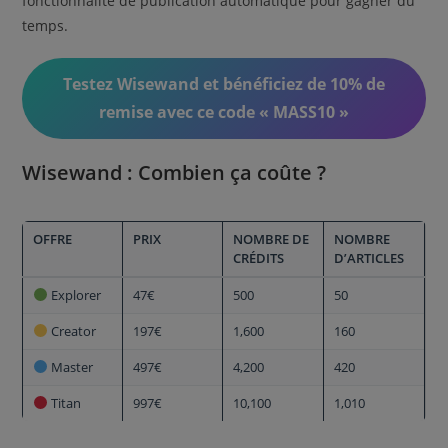
fonctionnalité de publication automatique pour gagner du
temps.
Testez Wisewand et bénéficiez de 10% de
remise avec ce code « MASS10 »
Wisewand : Combien ça coûte ?
OFFRE
PRIX
NOMBRE DE
NOMBRE
CRÉDITS
D’ARTICLES
Explorer
47€
500
50
Creator
197€
1,600
160
Master
497€
4,200
420
Titan
997€
10,100
1,010