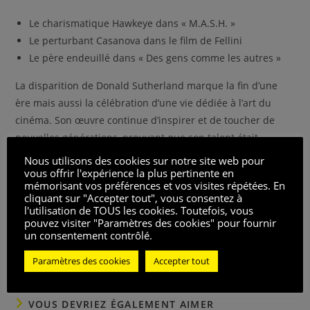
Le charismatique Hawkeye dans « M.A.S.H. »
Le perturbant Casanova dans le film de Fellini
Le père endeuillé dans « Des gens comme les autres »
La disparition de Donald Sutherland marque la fin d’une
ère mais aussi la célébration d’une vie dédiée à l’art du
cinéma. Son œuvre continue d’inspirer et de toucher de
nouvelles générations, prouvant que son talent était
vraiment intemporel. Son voyage à travers divers genres et
Nous utilisons des cookies sur notre site web pour
rôles complexes montre qu’il n’était pas seulement un
vous offrir l'expérience la plus pertinente en
mémorisant vos préférences et vos visites répétées. En
acteur, mais un véritable artiste.
cliquant sur "Accepter tout", vous consentez à
l'utilisation de TOUS les cookies. Toutefois, vous
Notez ce post
pouvez visiter "Paramètres des cookies" pour fournir
un consentement contrôlé.
Vues des publications :
253
Paramètres des cookies
Accepter tout
VOUS DEVRIEZ ÉGALEMENT AIMER