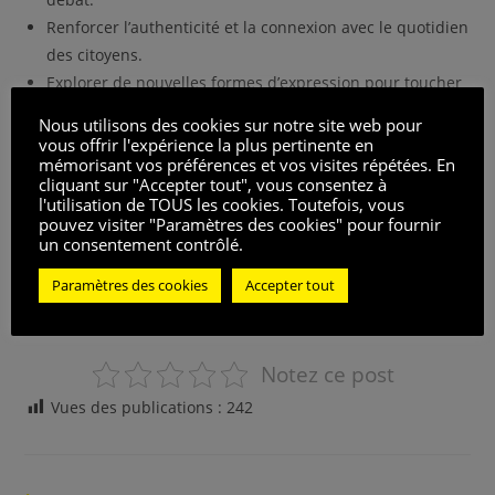
Renforcer l’authenticité et la connexion avec le quotidien
des citoyens.
Explorer de nouvelles formes d’expression pour toucher
et influencer efficacement toutes les couches de la
Nous utilisons des cookies sur notre site web pour
société.
vous offrir l'expérience la plus pertinente en
mémorisant vos préférences et vos visites répétées. En
Le défi est de taille, mais il est aussi une opportunité pour
cliquant sur "Accepter tout", vous consentez à
l'utilisation de TOUS les cookies. Toutefois, vous
le monde culturel de redéfinir son rôle et de réaffirmer sa
pouvez visiter "Paramètres des cookies" pour fournir
place au cœur du débat démocratique. Face à la montée du
un consentement contrôlé.
RN, il est crucial de repenser les méthodes et les messages
Paramètres des cookies
Accepter tout
pour continuer à être une force de proposition et de
changement dans une France en pleine mutation.
Notez ce post
Vues des publications :
242