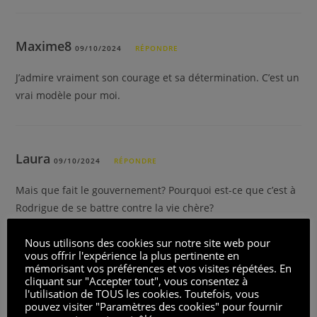
Maxime8
09/10/2024
RÉPONDRE
J’admire vraiment son courage et sa détermination. C’est un
vrai modèle pour moi.
Laura
09/10/2024
RÉPONDRE
Mais que fait le gouvernement? Pourquoi est-ce que c’est à
Rodrigue de se battre contre la vie chère?
Nous utilisons des cookies sur notre site web pour
vous offrir l'expérience la plus pertinente en
mémorisant vos préférences et vos visites répétées. En
martin
09/10/2024
RÉPONDRE
cliquant sur "Accepter tout", vous consentez à
l'utilisation de TOUS les cookies. Toutefois, vous
Est-ce que la blessure de Rodrigue est vraiment sérieuse?
pouvez visiter "Paramètres des cookies" pour fournir