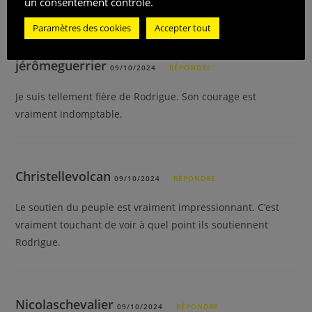
un consentement contrôlé.
J’espère qu’il va vite se rétablir.
Paramètres des cookies
Accepter tout
jérômeguerrier
09/10/2024
RÉPONDRE
Je suis tellement fière de Rodrigue. Son courage est
vraiment indomptable.
Christellevolcan
09/10/2024
RÉPONDRE
Le soutien du peuple est vraiment impressionnant. C’est
vraiment touchant de voir à quel point ils soutiennent
Rodrigue.
Nicolaschevalier
09/10/2024
RÉPONDRE